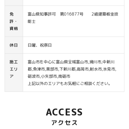
免
富山県知事許可 第016877号 2級建築板金技
許・
能士
資格
休日
日曜、祝祭日
施工
富山市を中心に富山県全域富山市,滑川市,中新川
エリ
郡,魚津市,黒部市,下新川郡,高岡市,射水市,氷見市,
ア
砺波市,小矢部市,南砺市
上記以外のエリアもお気軽にご相談ください。
ACCESS
アクセス