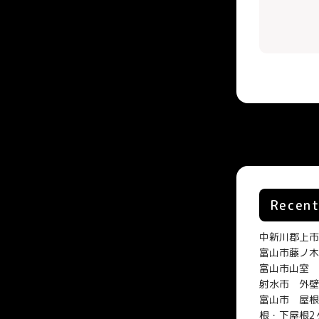
Recent
中新川郡上市
富山市藤ノ木
富山市山室 
射水市 外壁
富山市 屋根
根・下屋根2